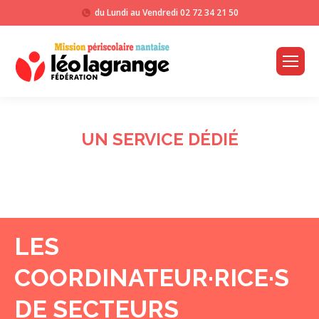
du Lundi au Vendredi
02 72 34 21 50
UN SERVICE DÉDIÉ
LES
COORDINATEUR·RICE·S
DE SECTEURS