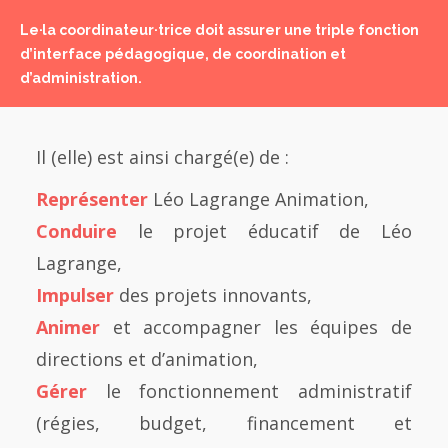
Le·la coordinateur·trice doit assurer une triple fonction
d’interface pédagogique, de coordination et
d’administration.
Il (elle) est ainsi chargé(e) de :
Représenter
Léo Lagrange Animation,
Conduire
le projet éducatif de Léo
Lagrange,
Impulser
des projets innovants,
Animer
et accompagner les équipes de
directions et d’animation,
Gérer
le fonctionnement administratif
(régies, budget, financement et