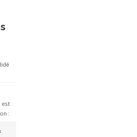
cs
à
lidé
 est
on :
s