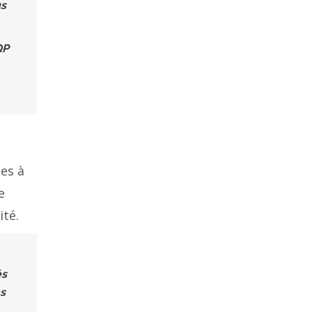
us
QP
es à
e
ité.
és
ns