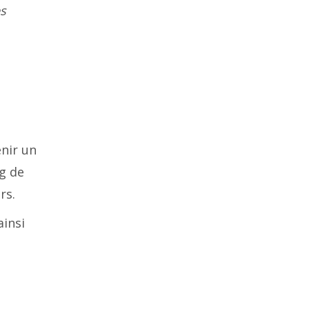
es
enir un
ng de
rs.
ainsi