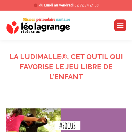
du Lundi au Vendredi
02 72 34 21 50
LA LUDIMALLE®, CET OUTIL QUI
FAVORISE LE JEU LIBRE DE
L’ENFANT