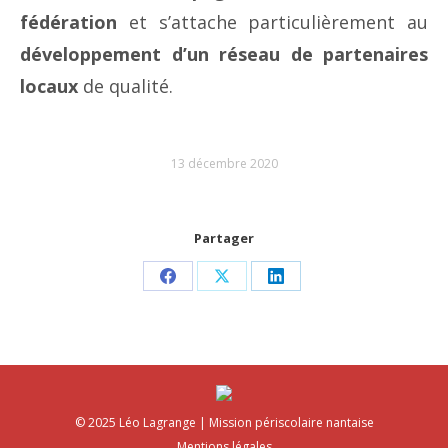
fédération
et s’attache particulièrement au
développement d’un réseau de partenaires
locaux
de qualité.
13 décembre 2020
Partager
Partager
Partager
Partager
sur
sur
sur
Facebook
X
LinkedIn
© 2025 Léo Lagrange | Mission périscolaire nantaise
Mentions légales